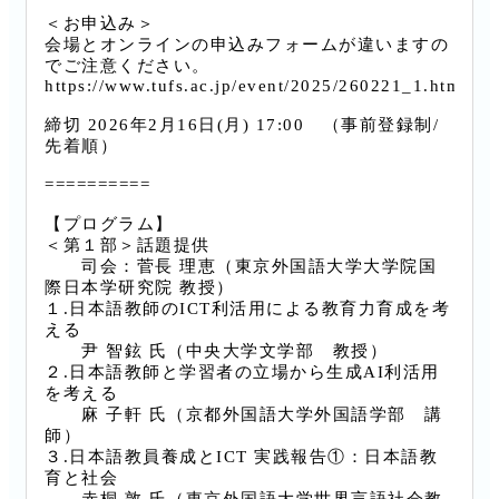
＜お申込み＞
会場とオンラインの申込みフォームが違いますの
でご注意ください。
https://www.tufs.ac.jp/event/2025/260221_1.html
締切 2026年2月16日(月) 17:00 （事前登録制/
先着順）
==========
【プログラム】
＜第１部＞話題提供
司会：菅長 理恵（東京外国語大学大学院国
際日本学研究院 教授）
１.日本語教師のICT利活用による教育力育成を考
える
尹 智鉉 氏（中央大学文学部 教授）
２.日本語教師と学習者の立場から生成AI利活用
を考える
麻 子軒 氏（京都外国語大学外国語学部 講
師）
３.日本語教員養成とICT 実践報告①：日本語教
育と社会