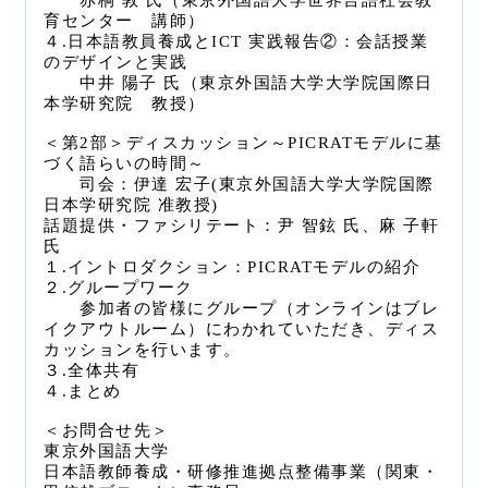
赤桐 敦 氏（東京外国語大学世界言語社会教
育センター 講師）
４.日本語教員養成とICT 実践報告②：会話授業
のデザインと実践
中井 陽子 氏（東京外国語大学大学院国際日
本学研究院 教授）
＜第2部＞ディスカッション～PICRATモデルに基
づく語らいの時間～
司会：伊達 宏子(東京外国語大学大学院国際
日本学研究院 准教授)
話題提供・ファシリテート：尹 智鉉 氏、麻 子軒
氏
１.イントロダクション：PICRATモデルの紹介
２.グループワーク
参加者の皆様にグループ（オンラインはブレ
イクアウトルーム）にわかれていただき、ディス
カッションを行います。
３.全体共有
４.まとめ
＜お問合せ先＞
東京外国語大学
日本語教師養成・研修推進拠点整備事業（関東・